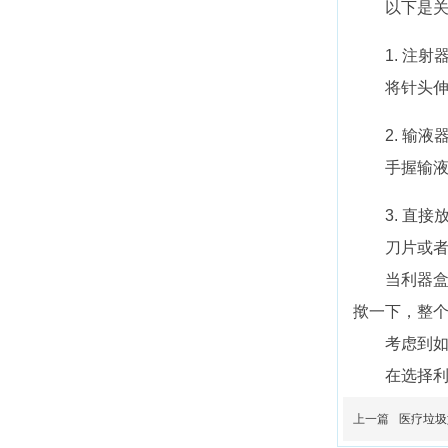
以下是
1. 注
将针头
2. 输
手握输
3. 直
刀片或
当利器盒
揿一下，整
考虑到
在选择
上一篇
医疗垃圾